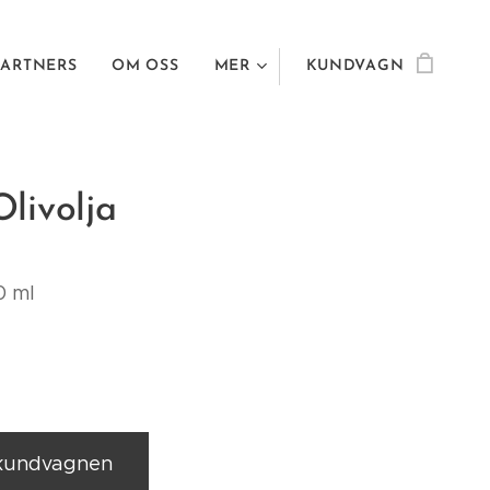
PARTNERS
OM OSS
MER
KUNDVAGN
livolja
50 ml
 kundvagnen