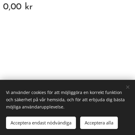
0,00
kr
HEFS
Vi använder cookies för att möjliggöra en korrekt funktion
Cookies
och säkerhet på vår hemsida, och för att erbjuda dig bästa
möjliga användarupplevelse.
Lägg i kundvagnen
Acceptera endast nödvändiga
Acceptera alla