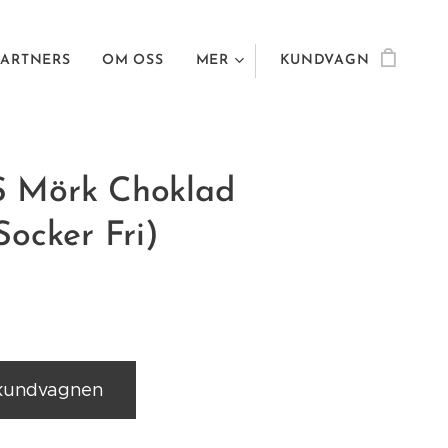
PARTNERS
OM OSS
MER
KUNDVAGN
 Mörk Choklad
ocker Fri)
 kundvagnen