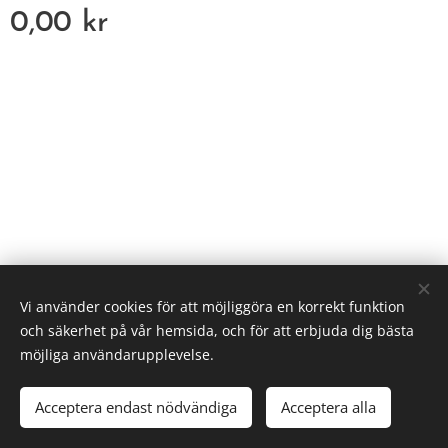
0,00
kr
HEFS
Vi använder cookies för att möjliggöra en korrekt funktion
Cookies
och säkerhet på vår hemsida, och för att erbjuda dig bästa
möjliga användarupplevelse.
Lägg i kundvagnen
Acceptera endast nödvändiga
Acceptera alla