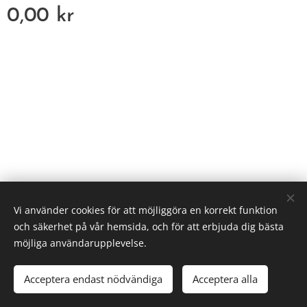
0,00
kr
HEFS
Vi använder cookies för att möjliggöra en korrekt funktion
Cookies
och säkerhet på vår hemsida, och för att erbjuda dig bästa
möjliga användarupplevelse.
Lägg i kundvagnen
Acceptera endast nödvändiga
Acceptera alla